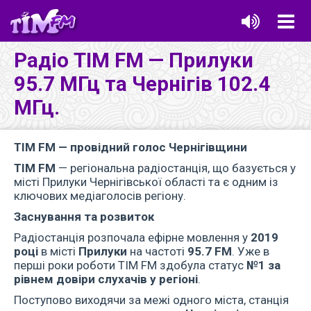
Радіо ТІМ FM — Прилуки
95.7 МГц та Чернігів 102.4
МГц.
ТІМ FM — провідний голос Чернігівщини
ТІМ FM
— регіональна радіостанція, що базується у
місті Прилуки Чернігівської області та є одним із
ключових медіаголосів регіону.
Заснування та розвиток
Радіостанція розпочала ефірне мовлення у
2019
році
в місті
Прилуки
на частоті
95.7
FM
. Уже в
перші роки роботи ТІМ FM здобула статус
№1 за
рівнем довіри слухачів у регіоні
.
Поступово виходячи за межі одного міста, станція