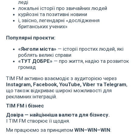
леді
локальні історії про звичайних людей
курйозні та позитивні новини
і, звісно, легендарні «дослідження
британських учених»
Популярні проєкти:
«Янголи міста»
— історії простих людей, які
роблять великі справи
«ТУТ ДОБРЕ»
— про життя, надію та розвиток
громад
ТІМ FM активно взаємодіє з аудиторією через
Instagram
, Facebook
, YouTube
, Viber
та Telegram
,
що також відкриває широкі можливості для
рекламних інтеграцій.
ТІМ FM
і бізнес
Довіра — найцінніша валюта для бізнесу.
І ТІМ FM створює її щодня.
Ми працюємо за принципом
WIN
–WIN
–WIN
: