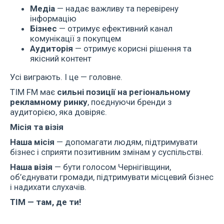
Медіа
— надає важливу та перевірену
інформацію
Бізнес
— отримує ефективний канал
комунікації з покупцем
Аудиторія
— отримує корисні рішення та
якісний контент
Усі виграють. І це — головне.
ТІМ FM має
сильні позиції на регіональному
рекламному ринку
, поєднуючи бренди з
аудиторією, яка довіряє.
Місія та візія
Наша місія
— допомагати людям, підтримувати
бізнес і сприяти позитивним змінам у суспільстві.
Наша візія
— бути голосом Чернігівщини,
об’єднувати громади, підтримувати місцевий бізнес
і надихати слухачів.
ТІМ — там, де ти!