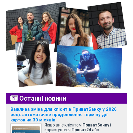
Останні новини
Важлива зміна для клієнтів ПриватБанку у 2026
році: автоматичне продовження терміну дії
карток на 30 місяців
Якщо ви є клієнтом
ПриватБанку
і
користуєтеся
Приват24
або