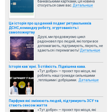
банківськими картками, ця новина
стосується саме вас.
Детальніше
Це історія про щоденний подвиг рятувальників
ДСНС,командну роботу, згуртованість і
самопожертву
Друзі, ми продовжуємо цикл
радіоновел про людей, які попри все
допомагають, підтримують, лікують, не
здаються і перемагають!
Детальніше
Історія кав`ярні. Її стійкість. Підвішена кава.
«Тут добре» — проєкт про місця, які
роблять наші громади сильнішими
,теплішими і добрішими.
Детальніше
Парфуми які змінюють людей, підтримують ЗСУ та
стають сенсом життя
«Тут добре» — проєкт про місця, які