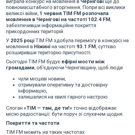
виграла конкурс на мовлення в
Чернігові
ще до
повномасштабного вторгнення. Попри всі виклики
великої війни,
1 червня ТІМ
FM
розпочала
мовлення в Чернігові на частоті 102.4 FM
,
забезпечивши інформаційне покриття
прикордонних територій.
У
2025 році
ТІМ FM здобула перемогу в конкурсі на
мовлення в
Ніжині
на частоті
93.1
FM
, суттєво
розширивши територію присутності.
Сьогодні ТІМ FM будує
ефірні мости між
громадами
, об’єднуючи Чернігівщину, щоб люди:
чули місцеві новини,
отримували оперативну та достовірну
інформацію,
залишалися на хвилі гарного настрою.
Слоган
«ТІМ — там, де ти!»
точно відображає
місію радіостанції: бути поруч зі слухачем щодня.
Покриття та частоти
ТІМ FM мовить на таких частотах: