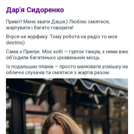
Дар'я Сидоренко
Привіт! Мене звати Даша.) Люблю сміятися,
жартувати і багато говорити!
Вчуся на журфаку. Тому робота на радіо то моя
destino)
Сама з Прилук. Моє хобі — гурток танців, з ними вже
об'їздили багатенько цікавеньких місць.
Із подальших планів — просто малювати усмішку на
обличчі слухачів та сміятися з жартів разом.