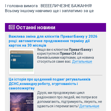
І головна вимога : ВЕЕЕЕЛИЧЕЗНЕ БАЖАННЯ!
Всьому іншому навчимо ще і заплатимо за це
Останні новини
Важлива зміна для клієнтів ПриватБанку у 2026
році: автоматичне продовження терміну дії
карток на 30 місяців
Якщо ви є клієнтом
ПриватБанку
і
користуєтеся
Приват24
або
банківськими картками, ця новина
стосується саме вас.
Детальніше
Це історія про щоденний подвиг рятувальників
ДСНС,командну роботу, згуртованість і
самопожертву
Друзі, ми продовжуємо цикл
радіоновел про людей, які попри все
допомагають, підтримують, лікують, не
здаються і перемагають!
Детальніше