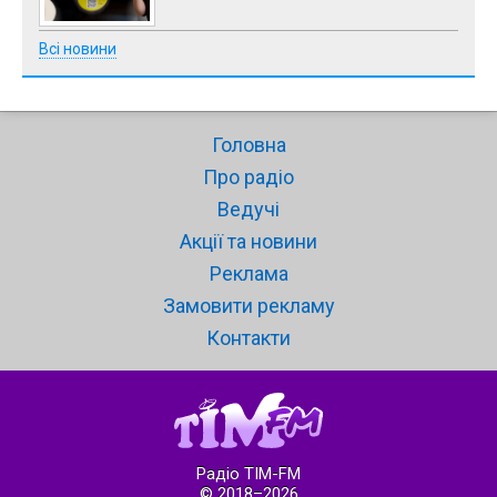
Всі новини
Головна
Про радіо
Ведучі
Акції та новини
Реклама
Замовити рекламу
Контакти
Радіо ТІМ-FM
© 2018–2026