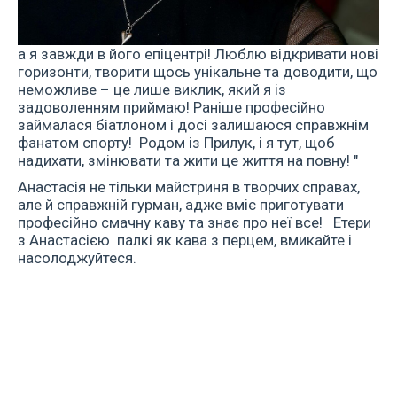
а я завжди в його епіцентрі! Люблю відкривати нові
горизонти, творити щось унікальне та доводити, що
неможливе – це лише виклик, який я із
задоволенням приймаю! Раніше професійно
займалася біатлоном і досі залишаюся справжнім
фанатом спорту! Родом із Прилук, і я тут, щоб
надихати, змінювати та жити це життя на повну! "
Анастасія не тільки майстриня в творчих справах,
але й справжній гурман, адже вміє приготувати
професійно смачну каву та знає про неї все! Етери
з Анастасією палкі як кава з перцем, вмикайте і
насолоджуйтеся.