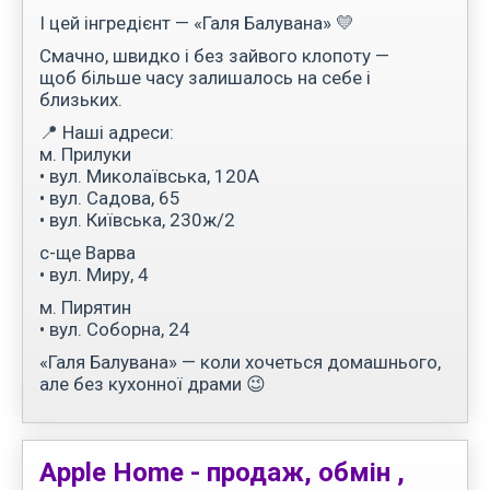
І цей інгредієнт — «Галя Балувана» 💛
Смачно, швидко і без зайвого клопоту —
щоб більше часу залишалось на себе і
близьких.
📍 Наші адреси:
м. Прилуки
• вул. Миколаївська, 120А
• вул. Садова, 65
• вул. Київська, 230ж/2
с-ще Варва
• вул. Миру, 4
м. Пирятин
• вул. Соборна, 24
«Галя Балувана» — коли хочеться домашнього,
але без кухонної драми 😉
Apple Home - продаж, обмін ,