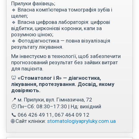
Прилуки фахівець;
🔹 Власна комп’ютерна томографія зубів і
щелеп;
🔹 Власна цифрова лабораторія: цифрові
відбитки, цирконієві коронки, капи за
розумною ціною;
🔹 Фотодіагностика — повна візуалізація
результату лікування.
Ми інвестуємо в технології, щоб забезпечити
прогнозований результат без зайвих витрат
для пацієнта.
🦷
«Стоматолог і Я» — діагностика,
лікування, протезування. Досвід, якому
довіряють.
📍 м. Прилуки, вул. Гімназична, 72
🕘 Пн–Сб: 08:30–17:30 | Нд: вихідний
📞 066 426 49 11, 067 464 09 12
🌐 Сайт клініки:
stomatologiyapryluky.com.ua