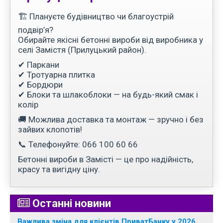
🏗 Плануєте будівництво чи благоустрій
подвір’я?
Обирайте якісні бетонні вироби від виробника у
селі Замістя (Прилуцький район).
✔ Паркани
✔ Тротуарна плитка
✔ Бордюри
✔ Блоки та шлакоблоки — на будь-який смак і
колір
🚚 Можлива доставка та монтаж — зручно і без
зайвих клопотів!
📞 Телефонуйте: 066 100 60 66
Бетонні вироби в Замісті — це про надійність,
красу та вигідну ціну.
Останні новини
Важлива зміна для клієнтів ПриватБанку у 2026