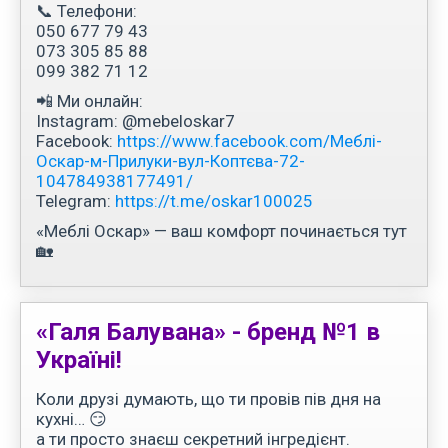
📞 Телефони:
050 677 79 43
073 305 85 88
099 382 71 12
📲 Ми онлайн:
Instagram: @mebeloskar7
Facebook:
https://www.facebook.com/Меблі-
Оскар-м-Прилуки-вул-Коптєва-72-
104784938177491/
Telegram:
https://t.me/oskar100025
«Меблі Оскар» — ваш комфорт починається тут
🏡
«Галя Балувана» - бренд №1 в
Україні!
Коли друзі думають, що ти провів пів дня на
кухні… 😏
а ти просто знаєш секретний інгредієнт.