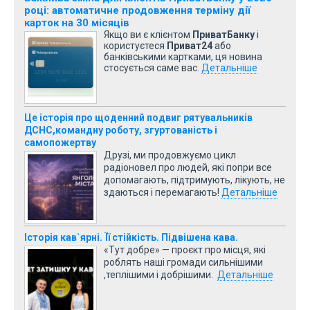
році: автоматичне продовження терміну дії
карток на 30 місяців
Якщо ви є клієнтом
ПриватБанку
і
користуєтеся
Приват24
або
банківськими картками, ця новина
стосується саме вас.
Детальніше
Це історія про щоденний подвиг рятувальників
ДСНС,командну роботу, згуртованість і
самопожертву
Друзі, ми продовжуємо цикл
радіоновел про людей, які попри все
допомагають, підтримують, лікують, не
здаються і перемагають!
Детальніше
Історія кав`ярні. Її стійкість. Підвішена кава.
«Тут добре» — проєкт про місця, які
роблять наші громади сильнішими
,теплішими і добрішими.
Детальніше